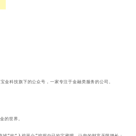
是宝金科技旗下的公众号，一家专注于金融类服务的公司。
密金的世界。
商城”的“入驻平台”挖掘自已的宝藏吧，让您的财富无限增长；