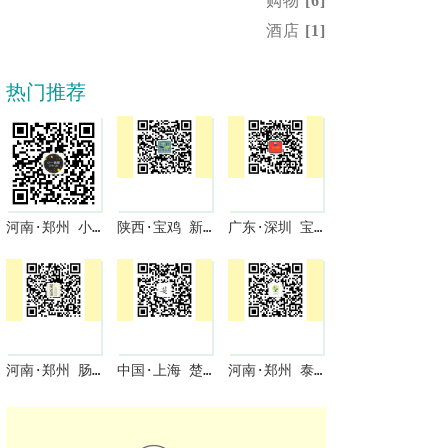
购物
[6]
酒店
[1]
热门推荐
河南·郑州 小一商圈 与君商祺 免费入驻啦
陕西·宝鸡 新型果园机械
广东·深圳 宝拉啦
河南·郑州 肠润保
中国·上海 楚零微课堂
河南·郑州 泰合春包装商城