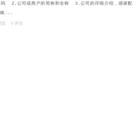
维码 2.公司或商户的简称和全称 3.公司的详细介绍，感谢配
格...
次浏览
·
0 评论
大全
娱乐
小程序
投稿
美食
酒店
须知
查看详情→