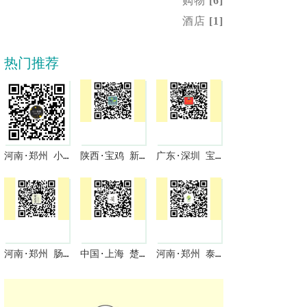
购物
[6]
酒店
[1]
热门推荐
河南·郑州 小一商圈 与君商祺 免费入驻啦
陕西·宝鸡 新型果园机械
广东·深圳 宝拉啦
河南·郑州 肠润保
中国·上海 楚零微课堂
河南·郑州 泰合春包装商城